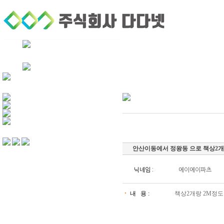
회사소개
퀵서비스
기업후불거래
안산이동에서 정왕동 으로 책상2개
닉네임 :
에이에이파츠
내 용 :
책상2개랑 2M정도