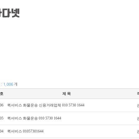
기업후불거래
화물운송
라이더/차주모집
경력
 :
1,006
개
호
제 목
06
퀵서비스 화물운송 신용거래업체 010 5730 1644
05
퀵서비스 화물운송 010 5730 1644
04
퀵서비스 01057301644